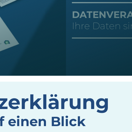
DATENVER
Ihre Daten si
­erklärung
f einen Blick