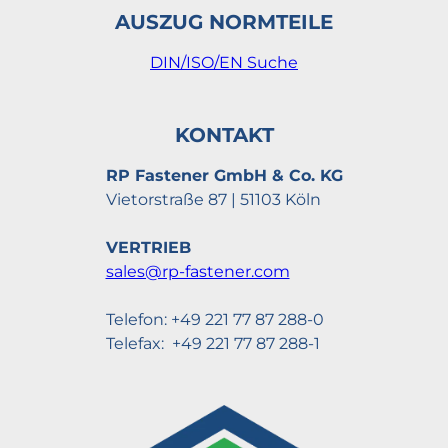
1204234
mm
Preisanfr
AUSZUG NORMTEILE
***Schaftdurchmesser: ca.
6,00 mm
DIN/ISO/EN Suche
***Schaftlänge: 29 mm
***Toleranzen: ISO2678-mK
KONTAKT
Linsenkopfschrauben mit
Innensechsrund
RP Fastener GmbH & Co. KG
DIN34805-1 - 08.8 - M 2,5x23
Vietorstraße 87 | 51103 Köln
mm - verzinkt A2F -
1204290
Preisanfr
Polyfleck/Tulok - Torx TX
***ähnl. ISO7380-1
VERTRIEB
***Grün oder Blau
sales@rp-fastener.com
***DIN267 Teil 28
Telefon: +49 221 77 87 288-0
Linsenkopfschrauben mit
Telefax: +49 221 77 87 288-1
Innensechsrund
DIN34805-1 - 08.8 - M 2,5x27
mm - verzinkt A2F -
1204251
Preisanfr
Polyfleck/Tulok - Torx TX
***ähnl. ISO7380-1