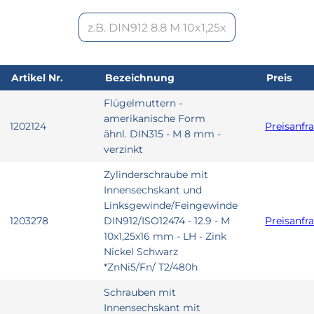
Artikel Nr.
Bezeichnung
Preis
Flügelmuttern -
amerikanische Form
1202124
Preisanfr
ähnl. DIN315 - M 8 mm -
verzinkt
Zylinderschraube mit
Innensechskant und
Linksgewinde/Feingewinde
1203278
DIN912/ISO12474 - 12.9 - M
Preisanfr
10x1,25x16 mm - LH - Zink
Nickel Schwarz
*ZnNi5/Fn/ T2/480h
Schrauben mit
Innensechskant mit